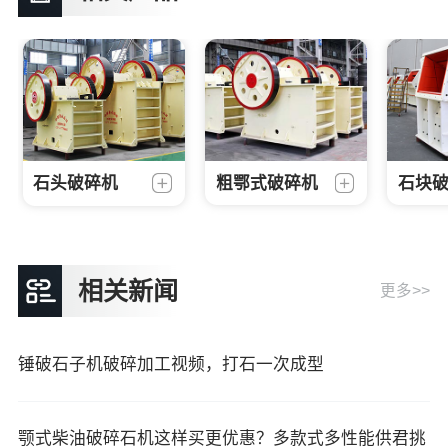
粗鄂式破碎机
石块
石头破碎机
相关新闻
更多>>
锤破石子机破碎加工视频，打石一次成型
颚式柴油破碎石机这样买更优惠？多款式多性能供君挑