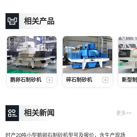
相关产品
鹅卵石制砂机
碎石制砂机
新型
相关新闻
更多>>
时产20吨小型鹅卵石制砂机型号及报价，含生产现场